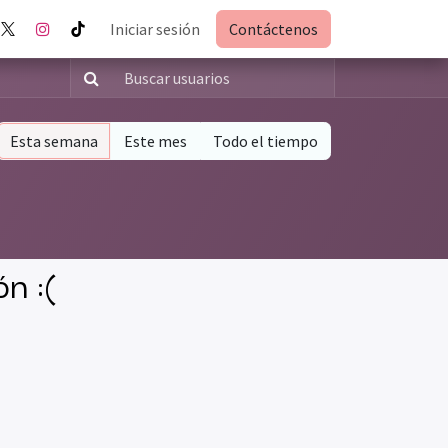
Iniciar sesión
Contáctenos
Esta semana
Este mes
Todo el tiempo
n :(