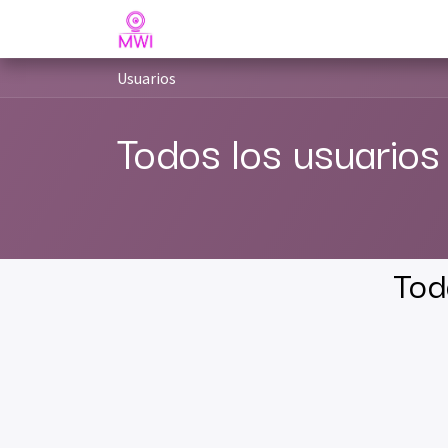
Ir al contenido
Inicio
Servicios
Contáctanos
MWI
Usuarios
Todos los usuarios
Tod